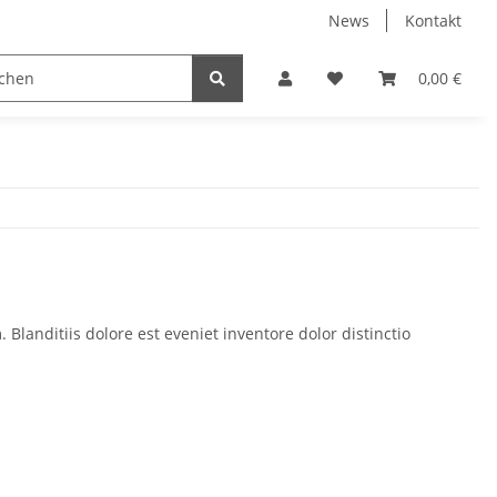
News
Kontakt
e
Nur Endkunden
0,00 €
Blanditiis dolore est eveniet inventore dolor distinctio