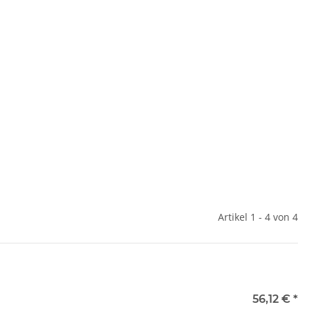
Artikel 1 - 4 von 4
e
56,12 €
*