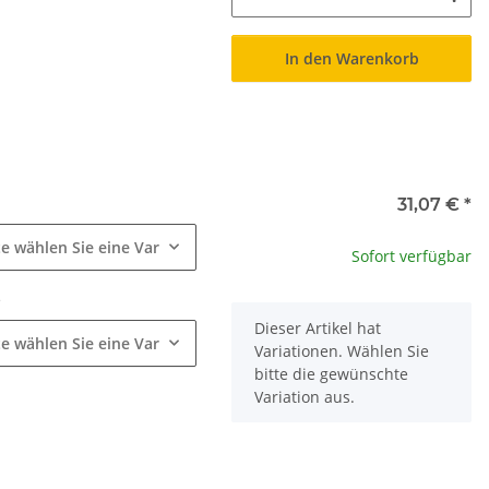
In den Warenkorb
e
31,07 €
*
te wählen Sie eine Variation.
Sofort verfügbar
e
x
Dieser Artikel hat
te wählen Sie eine Variation.
Variationen. Wählen Sie
bitte die gewünschte
Variation aus.