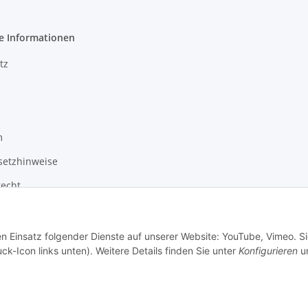
e Informationen
tz
m
setzhinweise
recht
en Einsatz folgender Dienste auf unserer Website: YouTube, Vimeo. S
ck-Icon links unten). Weitere Details finden Sie unter
Konfigurieren
un