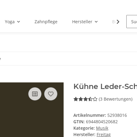
Yoga
Zahnpflege
Hersteller
Beispielseit
e
Kühne Leder-Sc
(3 Bewertungen)
Artikelnummer:
52938016
GTIN:
6944804520682
Kategorie:
Musik
Hersteller:
Freitag