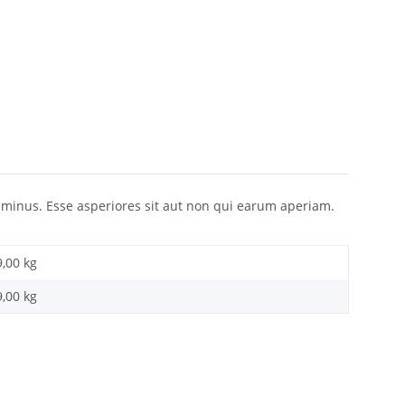
o minus. Esse asperiores sit aut non qui earum aperiam.
9,00 kg
9,00
kg