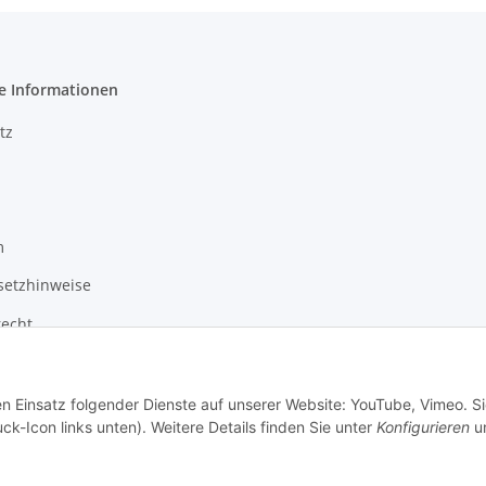
e Informationen
tz
m
setzhinweise
recht
en Einsatz folgender Dienste auf unserer Website: YouTube, Vimeo. S
ck-Icon links unten). Weitere Details finden Sie unter
Konfigurieren
un