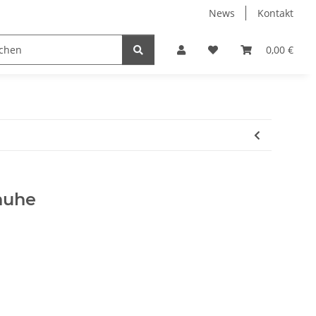
News
Kontakt
e
Nur Endkunden
0,00 €
huhe